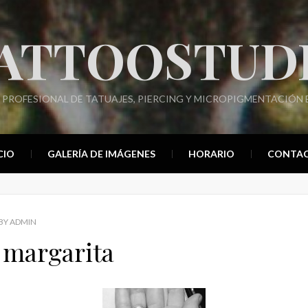
ATTOOSTUD
 PROFESIONAL DE TATUAJES, PIERCING Y MICROPIGMENTACIÓN E
CIO
GALERÍA DE IMÁGENES
HORARIO
CONTA
BY
ADMIN
 margarita