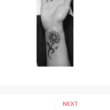
NEXT
ión