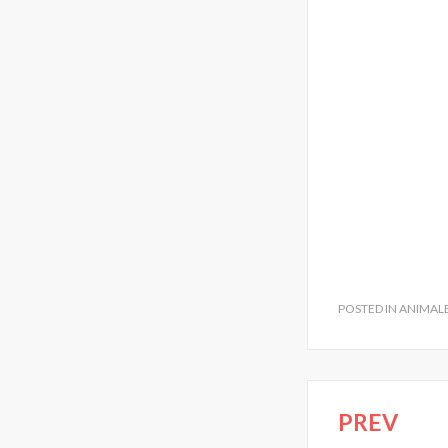
POSTED IN
ANIMAL
PREV
Navegac