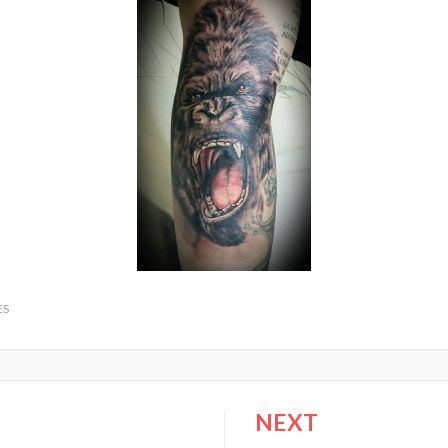
ES
NEXT
ión