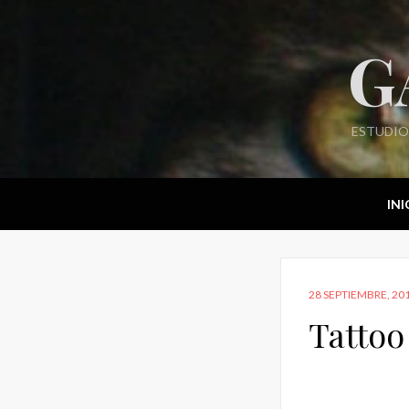
G
ESTUDIO
INI
POSTED
28 SEPTIEMBRE, 20
ON
Tattoo