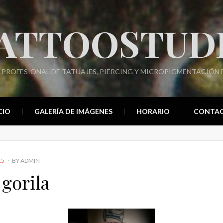
ATTOOSTUD
 PROFESIONAL DE TATUAJES, PIERCING Y MICROPIGMENTACIÓN E
CIO
GALERÍA DE IMÁGENES
HORARIO
CONTA
15
BY
ADMIN
 gorila