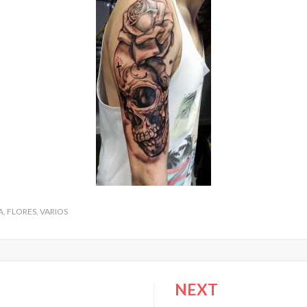
A
,
FLORES
,
VARIOS
NEXT
ión