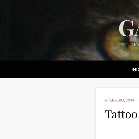
G
ESTUDIO
INI
POSTED
6 FEBRERO, 2014
ON
Tattoo