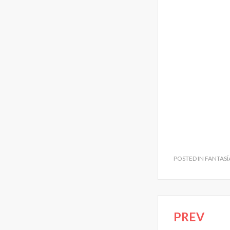
POSTED IN
FANTASÍ
PREV
Navegac