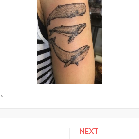
ES
NEXT
ión