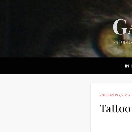
G
ESTUDIO
INI
POSTED
20 FEBRERO, 2018
ON
Tattoo