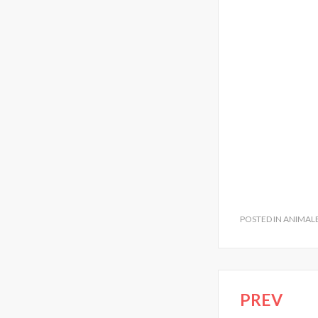
POSTED IN
ANIMAL
PREV
Navegac